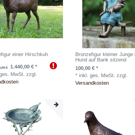
figur einer Hirschkuh
Bronzefigur kleiner Junge 
Hund auf Bank sitzend
1.440,00 € *
100,00 € *
,00 €
 ges. MwSt.
zzgl.
*
inkl. ges. MwSt.
zzgl.
ndkosten
Versandkosten