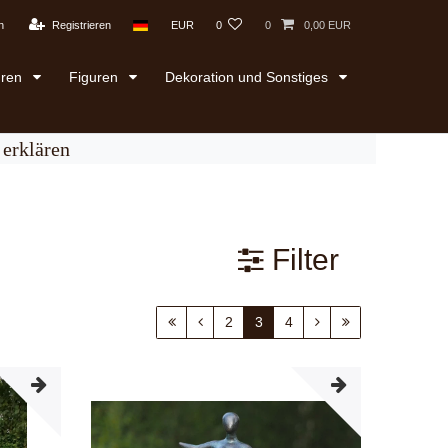
n
Registrieren
EUR
0
0
0,00 EUR
uren
Figuren
Dekoration und Sonstiges
erklären
Filter
2
3
4