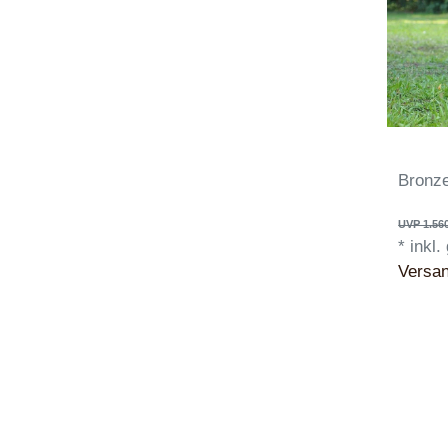
Bronze
UVP 1.560
*
inkl.
Versa