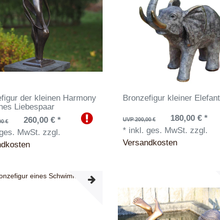
figur der kleinen Harmony
Bronzefigur kleiner Elefan
nes Liebespaar
180,00 € *
260,00 € *
UVP 200,00 €
00 €
*
inkl. ges. MwSt.
zzgl.
 ges. MwSt.
zzgl.
Versandkosten
ndkosten