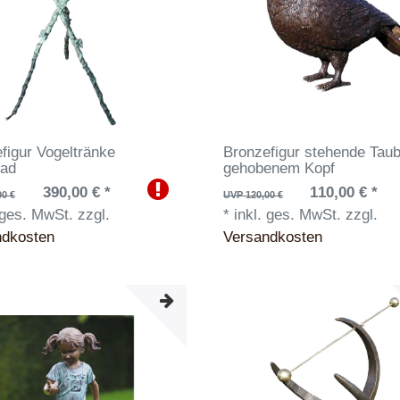
figur Vogeltränke
Bronzefigur stehende Taub
bad
gehobenem Kopf
390,00 € *
110,00 € *
00 €
UVP 120,00 €
 ges. MwSt.
zzgl.
*
inkl. ges. MwSt.
zzgl.
ndkosten
Versandkosten