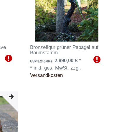
ave
Bronzefigur grüner Papagei auf
Baumstamm
2.990,00 € *
UVP 3.240,00 €
*
inkl. ges. MwSt.
zzgl.
Versandkosten