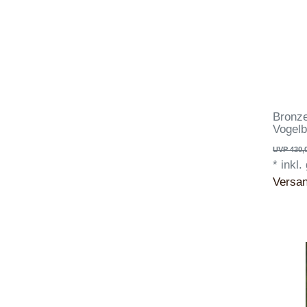
Bronze
Vogel
UVP 430,
*
inkl.
Versa