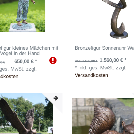
figur kleines Mädchen mit
Bronzefigur Sonnenuhr W
Vogel in der Hand
1.560,00 € *
650,00 € *
UVP 1.690,00 €
00 €
*
inkl. ges. MwSt.
zzgl.
 ges. MwSt.
zzgl.
Versandkosten
ndkosten