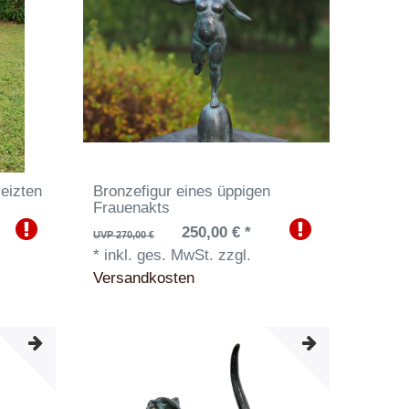
reizten
Bronzefigur eines üppigen
Frauenakts
250,00 € *
UVP 270,00 €
*
inkl. ges. MwSt.
zzgl.
Versandkosten