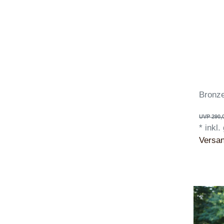
Bronz
UVP 290,
*
inkl.
Versa