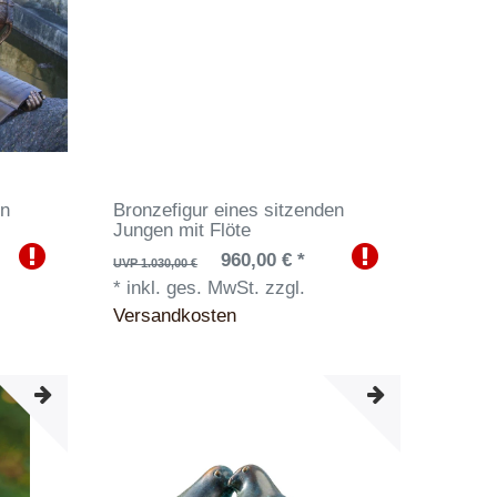
en
Bronzefigur eines sitzenden
h
Jungen mit Flöte
960,00 € *
UVP 1.030,00 €
*
inkl. ges. MwSt.
zzgl.
Versandkosten