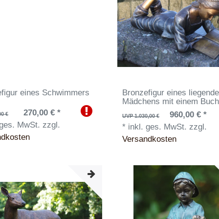
efigur eines Schwimmers
Bronzefigur eines liegend
Mädchens mit einem Buc
270,00 € *
960,00 € *
00 €
UVP 1.030,00 €
 ges. MwSt.
zzgl.
*
inkl. ges. MwSt.
zzgl.
ndkosten
Versandkosten