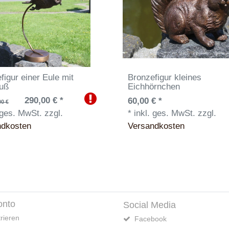
figur einer Eule mit
Bronzefigur kleines
fuß
Eichhörnchen
290,00 € *
60,00 € *
00 €
 ges. MwSt.
zzgl.
*
inkl. ges. MwSt.
zzgl.
ndkosten
Versandkosten
onto
Social Media
rieren
Facebook