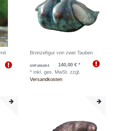
mit
Bronzefigur von zwei Tauben
140,00 € *
UVP 160,00 €
*
inkl. ges. MwSt.
zzgl.
Versandkosten