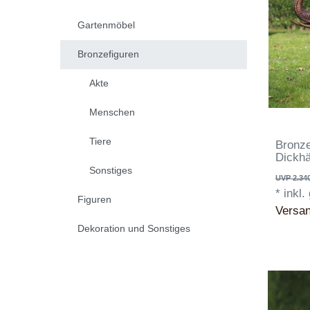
Gartenmöbel
Bronzefiguren
Akte
Menschen
Tiere
Bronze
Dickhä
Sonstiges
UVP 2.340
*
inkl.
Figuren
Versa
Dekoration und Sonstiges