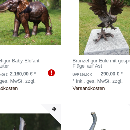
figur Baby Elefant
Bronzefigur Eule mit gesp
uter
Flügel auf Ast
2.160,00 € *
290,00 € *
,00 €
UVP 320,00 €
 ges. MwSt.
zzgl.
*
inkl. ges. MwSt.
zzgl.
ndkosten
Versandkosten