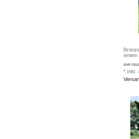
Bronze
einem 
UVP 710,
*
inkl.
Versa