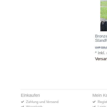
Bronze
Stand
UVP 320,
*
inkl.
Versa
Einkaufen
Mein K
Zahlung und Versand
Regist
Warenkorb
Login