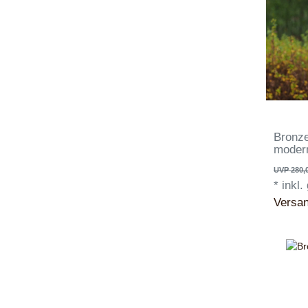
Bronze
moder
UVP 280,
*
inkl.
Versa