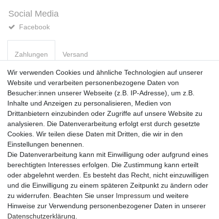
Social Media
Facebook
Zahlungen
Versand
Wir verwenden Cookies und ähnliche Technologien auf unserer
Website und verarbeiten personenbezogene Daten von
Vorkasse
Besucher:innen unserer Webseite (z.B. IP-Adresse), um z.B.
PayPal
Inhalte und Anzeigen zu personalisieren, Medien von
Sofortüberweisung
Drittanbietern einzubinden oder Zugriffe auf unsere Website zu
Kreditkarte
analysieren. Die Datenverarbeitung erfolgt erst durch gesetzte
AmazonPay
Cookies. Wir teilen diese Daten mit Dritten, die wir in den
Bar bei Abholung
Einstellungen benennen.
Die Datenverarbeitung kann mit Einwilligung oder aufgrund eines
berechtigten Interesses erfolgen. Die Zustimmung kann erteilt
oder abgelehnt werden. Es besteht das Recht, nicht einzuwilligen
und die Einwilligung zu einem späteren Zeitpunkt zu ändern oder
zu widerrufen. Beachten Sie unser
Impressum
und weitere
Widerrufs­recht
Widerrufs­formular
Impressum
Hinweise zur Verwendung personenbezogener Daten in unserer
Daten­schutz­erklärung
.