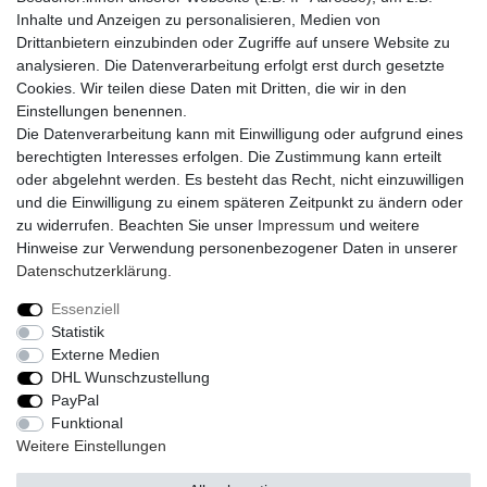
PayPal
Inhalte und Anzeigen zu personalisieren, Medien von
Sofortüberweisung
Drittanbietern einzubinden oder Zugriffe auf unsere Website zu
Kreditkarte
analysieren. Die Datenverarbeitung erfolgt erst durch gesetzte
AmazonPay
Cookies. Wir teilen diese Daten mit Dritten, die wir in den
Bar bei Abholung
Einstellungen benennen.
Die Datenverarbeitung kann mit Einwilligung oder aufgrund eines
berechtigten Interesses erfolgen. Die Zustimmung kann erteilt
oder abgelehnt werden. Es besteht das Recht, nicht einzuwilligen
und die Einwilligung zu einem späteren Zeitpunkt zu ändern oder
zu widerrufen. Beachten Sie unser
Impressum
und weitere
Widerrufs­recht
Widerrufs­formular
Impressum
Hinweise zur Verwendung personenbezogener Daten in unserer
Daten­schutz­erklärung
.
Daten­schutz­erklärung
AGB
Kontakt
Essenziell
Statistik
Externe Medien
DHL Wunschzustellung
© Copyright 2026 | Alle Rechte vorbehalten.
PayPal
Funktional
Realisierung und Umsetzung by
e
Commerce-factory
Weitere Einstellungen