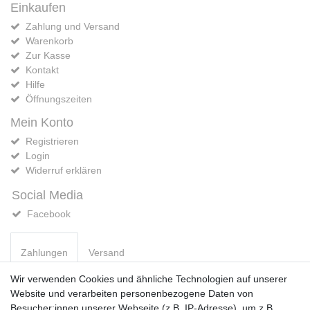
Einkaufen
Zahlung und Versand
Warenkorb
Zur Kasse
Kontakt
Hilfe
Öffnungszeiten
Mein Konto
Registrieren
Login
Widerruf erklären
Social Media
Facebook
Zahlungen
Versand
Wir verwenden Cookies und ähnliche Technologien auf unserer
Website und verarbeiten personenbezogene Daten von
Vorkasse
Besucher:innen unserer Webseite (z.B. IP-Adresse), um z.B.