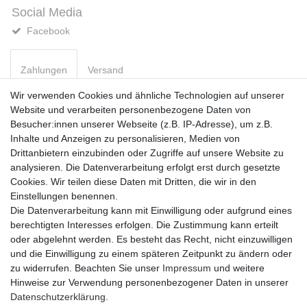
Social Media
Facebook
Zahlungen
Versand
Wir verwenden Cookies und ähnliche Technologien auf unserer
Website und verarbeiten personenbezogene Daten von
Vorkasse
Besucher:innen unserer Webseite (z.B. IP-Adresse), um z.B.
PayPal
Inhalte und Anzeigen zu personalisieren, Medien von
Sofortüberweisung
Drittanbietern einzubinden oder Zugriffe auf unsere Website zu
Kreditkarte
analysieren. Die Datenverarbeitung erfolgt erst durch gesetzte
AmazonPay
Cookies. Wir teilen diese Daten mit Dritten, die wir in den
Bar bei Abholung
Einstellungen benennen.
Die Datenverarbeitung kann mit Einwilligung oder aufgrund eines
berechtigten Interesses erfolgen. Die Zustimmung kann erteilt
oder abgelehnt werden. Es besteht das Recht, nicht einzuwilligen
und die Einwilligung zu einem späteren Zeitpunkt zu ändern oder
zu widerrufen. Beachten Sie unser
Impressum
und weitere
Widerrufs­recht
Widerrufs­formular
Impressum
Hinweise zur Verwendung personenbezogener Daten in unserer
Daten­schutz­erklärung
.