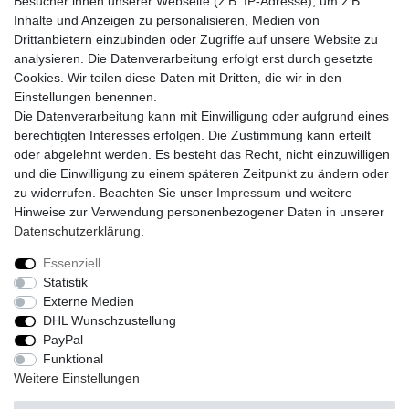
Besucher:innen unserer Webseite (z.B. IP-Adresse), um z.B.
PayPal
Inhalte und Anzeigen zu personalisieren, Medien von
Sofortüberweisung
Drittanbietern einzubinden oder Zugriffe auf unsere Website zu
Kreditkarte
analysieren. Die Datenverarbeitung erfolgt erst durch gesetzte
AmazonPay
Cookies. Wir teilen diese Daten mit Dritten, die wir in den
Bar bei Abholung
Einstellungen benennen.
Die Datenverarbeitung kann mit Einwilligung oder aufgrund eines
berechtigten Interesses erfolgen. Die Zustimmung kann erteilt
oder abgelehnt werden. Es besteht das Recht, nicht einzuwilligen
und die Einwilligung zu einem späteren Zeitpunkt zu ändern oder
zu widerrufen. Beachten Sie unser
Impressum
und weitere
Widerrufs­recht
Widerrufs­formular
Impressum
Hinweise zur Verwendung personenbezogener Daten in unserer
Daten­schutz­erklärung
.
Daten­schutz­erklärung
AGB
Kontakt
Essenziell
Statistik
Externe Medien
DHL Wunschzustellung
© Copyright 2026 | Alle Rechte vorbehalten.
PayPal
Funktional
Realisierung und Umsetzung by
e
Commerce-factory
Weitere Einstellungen