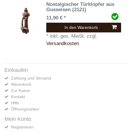
Nostalgischer Türklopfer aus
Gusseisen (2121)
11,90 € *
In den Warenkorb
*
inkl. ges. MwSt.
zzgl.
Versandkosten
Einkaufen
Zahlung und Versand
Warenkorb
Zur Kasse
Kontakt
Hilfe
Öffnungszeiten
Mein Konto
Registrieren