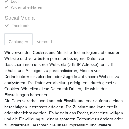
Login
Widerruf erklären
Social Media
Facebook
Zahlungen
Versand
Wir verwenden Cookies und ähnliche Technologien auf unserer
Website und verarbeiten personenbezogene Daten von
Vorkasse
Besucher:innen unserer Webseite (z.B. IP-Adresse), um z.B.
PayPal
Inhalte und Anzeigen zu personalisieren, Medien von
Sofortüberweisung
Drittanbietern einzubinden oder Zugriffe auf unsere Website zu
Kreditkarte
analysieren. Die Datenverarbeitung erfolgt erst durch gesetzte
AmazonPay
Cookies. Wir teilen diese Daten mit Dritten, die wir in den
Bar bei Abholung
Einstellungen benennen.
Die Datenverarbeitung kann mit Einwilligung oder aufgrund eines
berechtigten Interesses erfolgen. Die Zustimmung kann erteilt
oder abgelehnt werden. Es besteht das Recht, nicht einzuwilligen
und die Einwilligung zu einem späteren Zeitpunkt zu ändern oder
zu widerrufen. Beachten Sie unser
Impressum
und weitere
Widerrufs­recht
Widerrufs­formular
Impressum