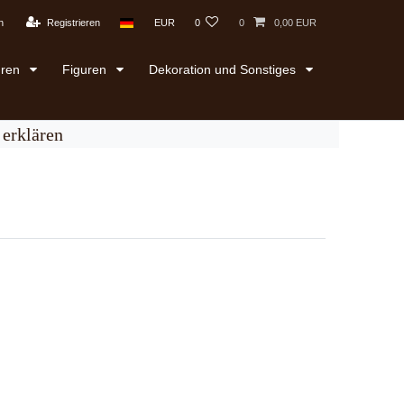
n
Registrieren
EUR
0
0
0,00 EUR
uren
Figuren
Dekoration und Sonstiges
erklären