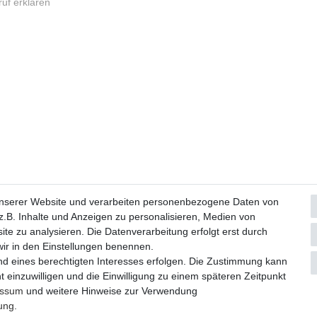
uf erklären
Widerrufs­formular
Impressum
Daten­schutz­erklärung
A
unserer Website und verarbeiten personenbezogene Daten von
.B. Inhalte und Anzeigen zu personalisieren, Medien von
ite zu analysieren. Die Datenverarbeitung erfolgt erst durch
© Copyright 2026 | Alle Rechte vorbehalten.
 wir in den Einstellungen benennen.
nd eines berechtigten Interesses erfolgen. Die Zustimmung kann
Realisierung und Umsetzung by
e
Commerce-factory
t einzuwilligen und die Einwilligung zu einem späteren Zeitpunkt
essum
und weitere Hinweise zur Verwendung
rung
.