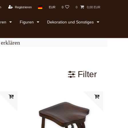
n
Registrieren
EUR
0
0
0,00 EUR
uren
Figuren
Dekoration und Sonstiges
erklären
Filter