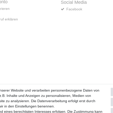
onto
Social Media
rieren
Facebook
uf erklären
Widerrufs­formular
Impressum
Daten­schutz­erklärung
A
unserer Website und verarbeiten personenbezogene Daten von
.B. Inhalte und Anzeigen zu personalisieren, Medien von
ite zu analysieren. Die Datenverarbeitung erfolgt erst durch
© Copyright 2026 | Alle Rechte vorbehalten.
 wir in den Einstellungen benennen.
nd eines berechtigten Interesses erfolgen. Die Zustimmung kann