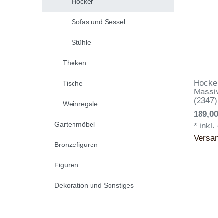
Hocker
Sofas und Sessel
Stühle
Theken
Hocker
Tische
Massiv
(2347)
Weinregale
189,00
Gartenmöbel
*
inkl.
Versa
Bronzefiguren
Figuren
Dekoration und Sonstiges