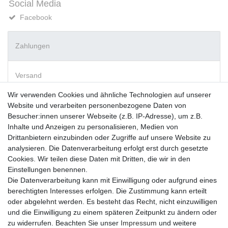
Social Media
Facebook
Zahlungen
Versand
Wir verwenden Cookies und ähnliche Technologien auf unserer
Website und verarbeiten personenbezogene Daten von
Vorkasse
Besucher:innen unserer Webseite (z.B. IP-Adresse), um z.B.
PayPal
Inhalte und Anzeigen zu personalisieren, Medien von
Sofortüberweisung
Drittanbietern einzubinden oder Zugriffe auf unsere Website zu
Kreditkarte
analysieren. Die Datenverarbeitung erfolgt erst durch gesetzte
AmazonPay
Cookies. Wir teilen diese Daten mit Dritten, die wir in den
Bar bei Abholung
Einstellungen benennen.
Die Datenverarbeitung kann mit Einwilligung oder aufgrund eines
berechtigten Interesses erfolgen. Die Zustimmung kann erteilt
oder abgelehnt werden. Es besteht das Recht, nicht einzuwilligen
und die Einwilligung zu einem späteren Zeitpunkt zu ändern oder
zu widerrufen. Beachten Sie unser
Impressum
und weitere
Widerrufs­recht
Widerrufs­formular
Impressum