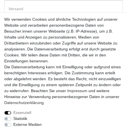
Versand
Wir verwenden Cookies und ähnliche Technologien auf unserer
Website und verarbeiten personenbezogene Daten von
Vorkasse
Besucher:innen unserer Webseite (z.B. IP-Adresse), um z.B.
PayPal
Inhalte und Anzeigen zu personalisieren, Medien von
Sofortüberweisung
Drittanbietern einzubinden oder Zugriffe auf unsere Website zu
Kreditkarte
analysieren. Die Datenverarbeitung erfolgt erst durch gesetzte
AmazonPay
Cookies. Wir teilen diese Daten mit Dritten, die wir in den
Bar bei Abholung
Einstellungen benennen.
Die Datenverarbeitung kann mit Einwilligung oder aufgrund eines
berechtigten Interesses erfolgen. Die Zustimmung kann erteilt
oder abgelehnt werden. Es besteht das Recht, nicht einzuwilligen
und die Einwilligung zu einem späteren Zeitpunkt zu ändern oder
zu widerrufen. Beachten Sie unser
Impressum
und weitere
Widerrufs­recht
Widerrufs­formular
Impressum
Hinweise zur Verwendung personenbezogener Daten in unserer
Daten­schutz­erklärung
.
Daten­schutz­erklärung
AGB
Kontakt
Essenziell
Statistik
Externe Medien