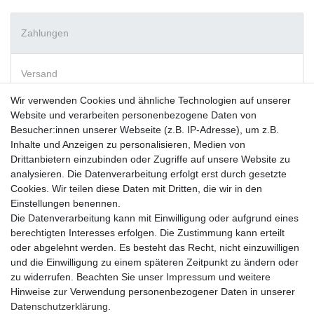
Zahlungen
Versand
Wir verwenden Cookies und ähnliche Technologien auf unserer
Website und verarbeiten personenbezogene Daten von
Vorkasse
Besucher:innen unserer Webseite (z.B. IP-Adresse), um z.B.
PayPal
Inhalte und Anzeigen zu personalisieren, Medien von
Sofortüberweisung
Drittanbietern einzubinden oder Zugriffe auf unsere Website zu
Kreditkarte
analysieren. Die Datenverarbeitung erfolgt erst durch gesetzte
AmazonPay
Cookies. Wir teilen diese Daten mit Dritten, die wir in den
Bar bei Abholung
Einstellungen benennen.
Die Datenverarbeitung kann mit Einwilligung oder aufgrund eines
berechtigten Interesses erfolgen. Die Zustimmung kann erteilt
oder abgelehnt werden. Es besteht das Recht, nicht einzuwilligen
und die Einwilligung zu einem späteren Zeitpunkt zu ändern oder
zu widerrufen. Beachten Sie unser
Impressum
und weitere
Widerrufs­recht
Widerrufs­formular
Impressum
Hinweise zur Verwendung personenbezogener Daten in unserer
Daten­schutz­erklärung
.