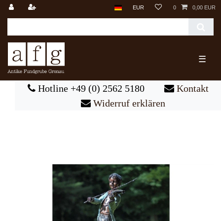
EUR
0
0,00 EUR
☰
Hotline +49 (0) 2562 5180
Kontakt
Widerruf erklären