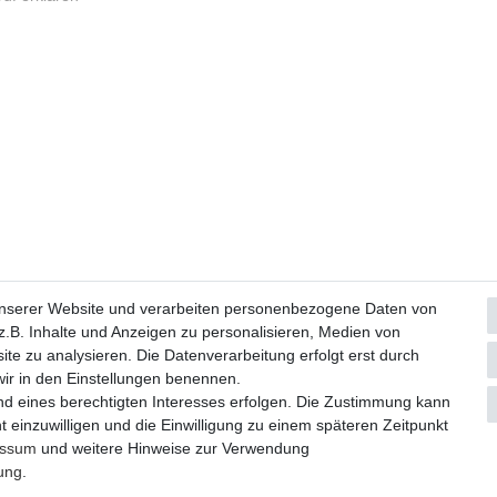
Widerrufs­formular
Impressum
Daten­schutz­erklärung
A
unserer Website und verarbeiten personenbezogene Daten von
.B. Inhalte und Anzeigen zu personalisieren, Medien von
ite zu analysieren. Die Datenverarbeitung erfolgt erst durch
© Copyright 2026 | Alle Rechte vorbehalten.
 wir in den Einstellungen benennen.
nd eines berechtigten Interesses erfolgen. Die Zustimmung kann
Realisierung und Umsetzung by
e
Commerce-factory
t einzuwilligen und die Einwilligung zu einem späteren Zeitpunkt
essum
und weitere Hinweise zur Verwendung
rung
.