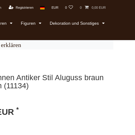
n
Registrieren
EUR
0
0
0,00 EUR
uren
Figuren
Dekoration und Sonstiges
erklären
en Antiker Stil Aluguss braun
 (11134)
*
 EUR