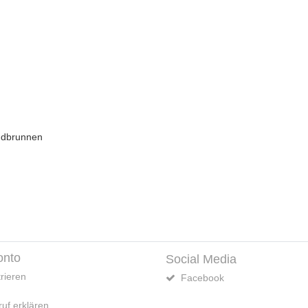
onto
Social Media
rieren
Facebook
uf erklären