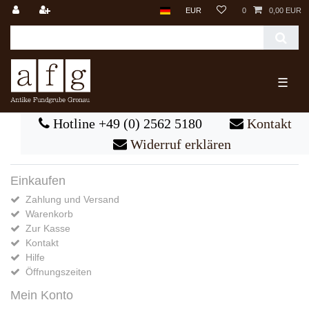
EUR
0
0,00 EUR
☰
Hotline +49 (0) 2562 5180
Kontakt
Widerruf erklären
Einkaufen
Zahlung und Versand
Warenkorb
Zur Kasse
Kontakt
Hilfe
Öffnungszeiten
Mein Konto