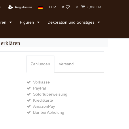
n
Registrieren
EUR
0
0
0,00 EUR
uren
Figuren
Dekoration und Sonstiges
erklären
Zahlungen
Versand
Vorkasse
PayPal
Sofortüberweisung
Kreditkarte
AmazonPay
Bar bei Abholung