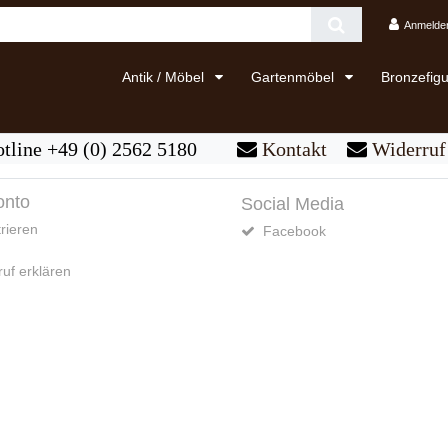
Anmelde
Antik / Möbel
Gartenmöbel
Bronzefig
tline +49 (0) 2562 5180
Kontakt
Widerruf 
onto
Social Media
rieren
Facebook
uf erklären