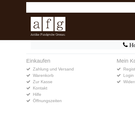
Ho
Einkaufen
Mein K
Zahlung und Versand
Regist
Warenkorb
Login
Zur Kasse
Widerr
Kontakt
Hilfe
Öffnungszeiten