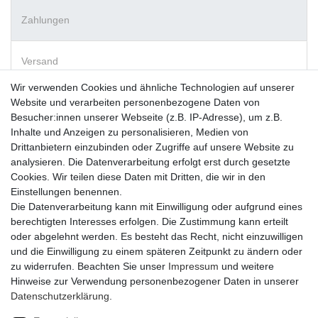
Zahlungen
Versand
Wir verwenden Cookies und ähnliche Technologien auf unserer
Website und verarbeiten personenbezogene Daten von
Vorkasse
Besucher:innen unserer Webseite (z.B. IP-Adresse), um z.B.
PayPal
Inhalte und Anzeigen zu personalisieren, Medien von
Sofortüberweisung
Drittanbietern einzubinden oder Zugriffe auf unsere Website zu
Kreditkarte
analysieren. Die Datenverarbeitung erfolgt erst durch gesetzte
AmazonPay
Cookies. Wir teilen diese Daten mit Dritten, die wir in den
Bar bei Abholung
Einstellungen benennen.
Die Datenverarbeitung kann mit Einwilligung oder aufgrund eines
berechtigten Interesses erfolgen. Die Zustimmung kann erteilt
oder abgelehnt werden. Es besteht das Recht, nicht einzuwilligen
und die Einwilligung zu einem späteren Zeitpunkt zu ändern oder
zu widerrufen. Beachten Sie unser
Impressum
und weitere
Widerrufs­recht
Widerrufs­formular
Impressum
Hinweise zur Verwendung personenbezogener Daten in unserer
Daten­schutz­erklärung
.
Daten­schutz­erklärung
AGB
Kontakt