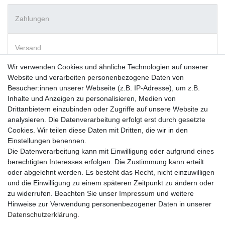
Zahlungen
Versand
Wir verwenden Cookies und ähnliche Technologien auf unserer
Website und verarbeiten personenbezogene Daten von
Vorkasse
Besucher:innen unserer Webseite (z.B. IP-Adresse), um z.B.
PayPal
Inhalte und Anzeigen zu personalisieren, Medien von
Sofortüberweisung
Drittanbietern einzubinden oder Zugriffe auf unsere Website zu
Kreditkarte
analysieren. Die Datenverarbeitung erfolgt erst durch gesetzte
AmazonPay
Cookies. Wir teilen diese Daten mit Dritten, die wir in den
Bar bei Abholung
Einstellungen benennen.
Die Datenverarbeitung kann mit Einwilligung oder aufgrund eines
berechtigten Interesses erfolgen. Die Zustimmung kann erteilt
oder abgelehnt werden. Es besteht das Recht, nicht einzuwilligen
und die Einwilligung zu einem späteren Zeitpunkt zu ändern oder
zu widerrufen. Beachten Sie unser
Impressum
und weitere
Widerrufs­recht
Widerrufs­formular
Impressum
Hinweise zur Verwendung personenbezogener Daten in unserer
Daten­schutz­erklärung
.