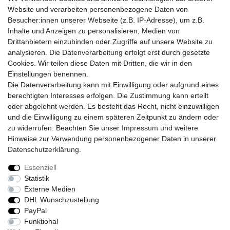
Website und verarbeiten personenbezogene Daten von
Vorkasse
Besucher:innen unserer Webseite (z.B. IP-Adresse), um z.B.
PayPal
Inhalte und Anzeigen zu personalisieren, Medien von
Sofortüberweisung
Drittanbietern einzubinden oder Zugriffe auf unsere Website zu
Kreditkarte
analysieren. Die Datenverarbeitung erfolgt erst durch gesetzte
AmazonPay
Cookies. Wir teilen diese Daten mit Dritten, die wir in den
Bar bei Abholung
Einstellungen benennen.
Die Datenverarbeitung kann mit Einwilligung oder aufgrund eines
berechtigten Interesses erfolgen. Die Zustimmung kann erteilt
oder abgelehnt werden. Es besteht das Recht, nicht einzuwilligen
und die Einwilligung zu einem späteren Zeitpunkt zu ändern oder
zu widerrufen. Beachten Sie unser
Impressum
und weitere
Widerrufs­recht
Widerrufs­formular
Impressum
Hinweise zur Verwendung personenbezogener Daten in unserer
Daten­schutz­erklärung
.
Daten­schutz­erklärung
AGB
Kontakt
Essenziell
Statistik
Externe Medien
DHL Wunschzustellung
© Copyright 2026 | Alle Rechte vorbehalten.
PayPal
Funktional
Realisierung und Umsetzung by
e
Commerce-factory