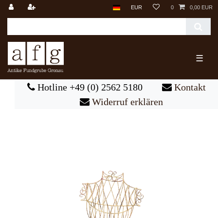
EUR
0
0,00 EUR
☰
Hotline +49 (0) 2562 5180
Kontakt
Widerruf erklären