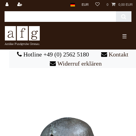
EUR
0
0,00 EUR
☰
Hotline +49 (0) 2562 5180
Kontakt
Widerruf erklären