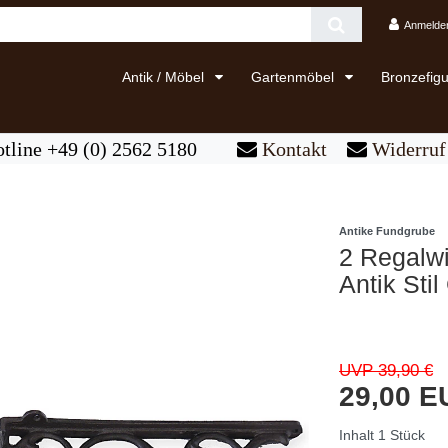
Anmelde
Antik / Möbel
Gartenmöbel
Bronzefig
tline +49 (0) 2562 5180
Kontakt
Widerruf 
Antike Fundgrube
2 Regalw
Antik Sti
UVP 39,90 €
29,00 
Inhalt
1
Stück