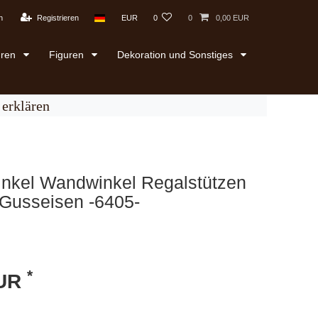
n
Registrieren
EUR
0
0
0,00 EUR
uren
Figuren
Dekoration und Sonstiges
erklären
inkel Wandwinkel Regalstützen
l Gusseisen -6405-
*
EUR