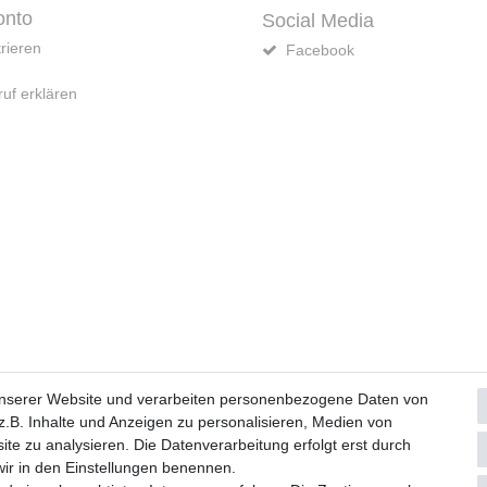
onto
Social Media
rieren
Facebook
uf erklären
Widerrufs­formular
Impressum
Daten­schutz­erklärung
A
unserer Website und verarbeiten personenbezogene Daten von
.B. Inhalte und Anzeigen zu personalisieren, Medien von
ite zu analysieren. Die Datenverarbeitung erfolgt erst durch
© Copyright 2026 | Alle Rechte vorbehalten.
 wir in den Einstellungen benennen.