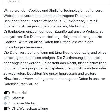
Versand
Wir verwenden Cookies und ähnliche Technologien auf unserer
Website und verarbeiten personenbezogene Daten von
Vorkasse
Besucher:innen unserer Webseite (z.B. IP-Adresse), um z.B.
PayPal
Inhalte und Anzeigen zu personalisieren, Medien von
Sofortüberweisung
Drittanbietern einzubinden oder Zugriffe auf unsere Website zu
Kreditkarte
analysieren. Die Datenverarbeitung erfolgt erst durch gesetzte
AmazonPay
Cookies. Wir teilen diese Daten mit Dritten, die wir in den
Bar bei Abholung
Einstellungen benennen.
Die Datenverarbeitung kann mit Einwilligung oder aufgrund eines
berechtigten Interesses erfolgen. Die Zustimmung kann erteilt
oder abgelehnt werden. Es besteht das Recht, nicht einzuwilligen
und die Einwilligung zu einem späteren Zeitpunkt zu ändern oder
zu widerrufen. Beachten Sie unser
Impressum
und weitere
Widerrufs­recht
Widerrufs­formular
Impressum
Hinweise zur Verwendung personenbezogener Daten in unserer
Daten­schutz­erklärung
.
Daten­schutz­erklärung
AGB
Kontakt
Essenziell
Statistik
Externe Medien
DHL Wunschzustellung
© Copyright 2026 | Alle Rechte vorbehalten.