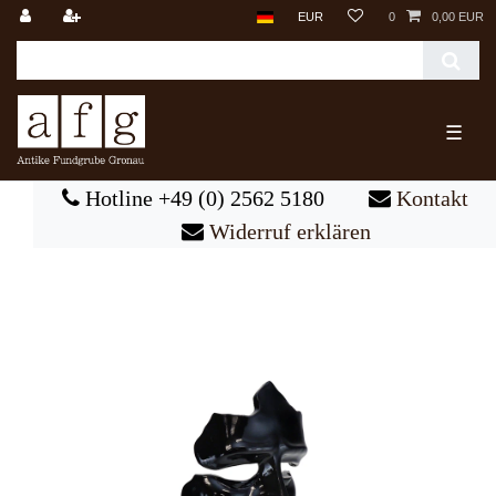
EUR
0
0,00 EUR
☰
Hotline +49 (0) 2562 5180
Kontakt
Widerruf erklären