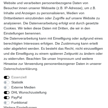
Website und verarbeiten personenbezogene Daten von
Vorkasse
Besucher:innen unserer Webseite (z.B. IP-Adresse), um z.B.
PayPal
Inhalte und Anzeigen zu personalisieren, Medien von
Sofortüberweisung
Drittanbietern einzubinden oder Zugriffe auf unsere Website zu
Kreditkarte
analysieren. Die Datenverarbeitung erfolgt erst durch gesetzte
AmazonPay
Cookies. Wir teilen diese Daten mit Dritten, die wir in den
Bar bei Abholung
Einstellungen benennen.
Die Datenverarbeitung kann mit Einwilligung oder aufgrund eines
berechtigten Interesses erfolgen. Die Zustimmung kann erteilt
oder abgelehnt werden. Es besteht das Recht, nicht einzuwilligen
und die Einwilligung zu einem späteren Zeitpunkt zu ändern oder
zu widerrufen. Beachten Sie unser
Impressum
und weitere
Widerrufs­recht
Widerrufs­formular
Impressum
Hinweise zur Verwendung personenbezogener Daten in unserer
Daten­schutz­erklärung
.
Daten­schutz­erklärung
AGB
Kontakt
Essenziell
Statistik
Externe Medien
DHL Wunschzustellung
© Copyright 2026 | Alle Rechte vorbehalten.
PayPal
Funktional
Realisierung und Umsetzung by
e
Commerce-factory
Weitere Einstellungen