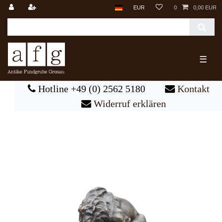
EUR
0
0,00 EUR
☰
Hotline +49 (0) 2562 5180
Kontakt
Widerruf erklären