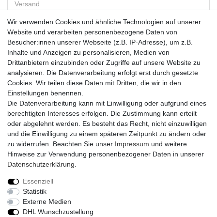
Versand
Wir verwenden Cookies und ähnliche Technologien auf unserer
Website und verarbeiten personenbezogene Daten von
Vorkasse
Besucher:innen unserer Webseite (z.B. IP-Adresse), um z.B.
PayPal
Inhalte und Anzeigen zu personalisieren, Medien von
Sofortüberweisung
Drittanbietern einzubinden oder Zugriffe auf unsere Website zu
Kreditkarte
analysieren. Die Datenverarbeitung erfolgt erst durch gesetzte
AmazonPay
Cookies. Wir teilen diese Daten mit Dritten, die wir in den
Bar bei Abholung
Einstellungen benennen.
Die Datenverarbeitung kann mit Einwilligung oder aufgrund eines
berechtigten Interesses erfolgen. Die Zustimmung kann erteilt
oder abgelehnt werden. Es besteht das Recht, nicht einzuwilligen
und die Einwilligung zu einem späteren Zeitpunkt zu ändern oder
zu widerrufen. Beachten Sie unser
Impressum
und weitere
Widerrufs­recht
Widerrufs­formular
Impressum
Hinweise zur Verwendung personenbezogener Daten in unserer
Daten­schutz­erklärung
.
Daten­schutz­erklärung
AGB
Kontakt
Essenziell
Statistik
Externe Medien
DHL Wunschzustellung
© Copyright 2026 | Alle Rechte vorbehalten.