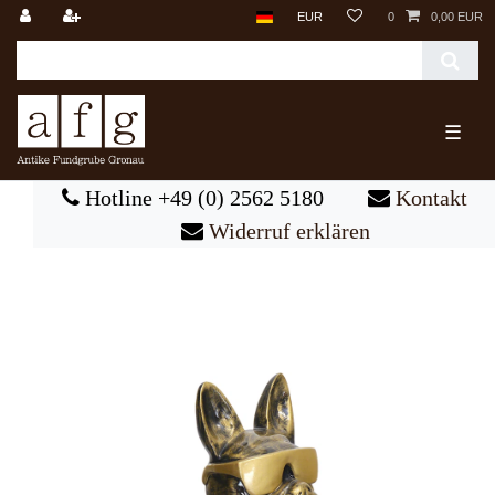
EUR
0
0,00 EUR
☰
Hotline +49 (0) 2562 5180
Kontakt
Widerruf erklären