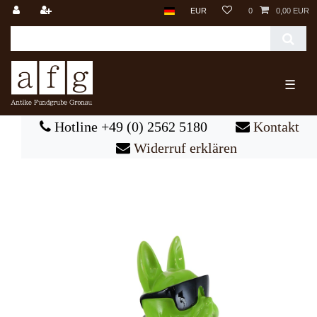
EUR
0
0,00 EUR
☰
Hotline +49 (0) 2562 5180
Kontakt
Widerruf erklären