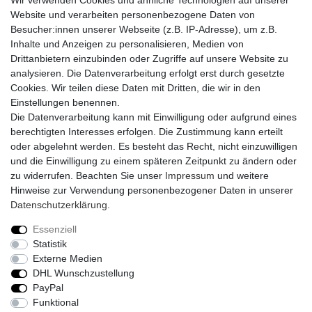
Wir verwenden Cookies und ähnliche Technologien auf unserer
Website und verarbeiten personenbezogene Daten von
Vorkasse
Besucher:innen unserer Webseite (z.B. IP-Adresse), um z.B.
PayPal
Inhalte und Anzeigen zu personalisieren, Medien von
Sofortüberweisung
Drittanbietern einzubinden oder Zugriffe auf unsere Website zu
Kreditkarte
analysieren. Die Datenverarbeitung erfolgt erst durch gesetzte
AmazonPay
Cookies. Wir teilen diese Daten mit Dritten, die wir in den
Bar bei Abholung
Einstellungen benennen.
Die Datenverarbeitung kann mit Einwilligung oder aufgrund eines
berechtigten Interesses erfolgen. Die Zustimmung kann erteilt
oder abgelehnt werden. Es besteht das Recht, nicht einzuwilligen
und die Einwilligung zu einem späteren Zeitpunkt zu ändern oder
zu widerrufen. Beachten Sie unser
Impressum
und weitere
Widerrufs­recht
Widerrufs­formular
Impressum
Hinweise zur Verwendung personenbezogener Daten in unserer
Daten­schutz­erklärung
.
Daten­schutz­erklärung
AGB
Kontakt
Essenziell
Statistik
Externe Medien
DHL Wunschzustellung
© Copyright 2026 | Alle Rechte vorbehalten.
PayPal
Funktional
Realisierung und Umsetzung by
e
Commerce-factory