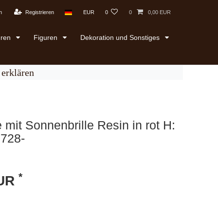
n
Registrieren
EUR
0
0
0,00 EUR
uren
Figuren
Dekoration und Sonstiges
erklären
 mit Sonnenbrille Resin in rot H:
1728-
*
EUR