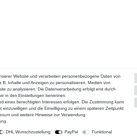
Widerrufs­formular
Impressum
Daten­schutz­erklärung
A
unserer Website und verarbeiten personenbezogene Daten von
.B. Inhalte und Anzeigen zu personalisieren, Medien von
ite zu analysieren. Die Datenverarbeitung erfolgt erst durch
© Copyright 2026 | Alle Rechte vorbehalten.
 wir in den Einstellungen benennen.
nd eines berechtigten Interesses erfolgen. Die Zustimmung kann
Realisierung und Umsetzung by
e
Commerce-factory
t einzuwilligen und die Einwilligung zu einem späteren Zeitpunkt
essum
und weitere Hinweise zur Verwendung
rung
.
DHL Wunschzustellung
PayPal
Funktional