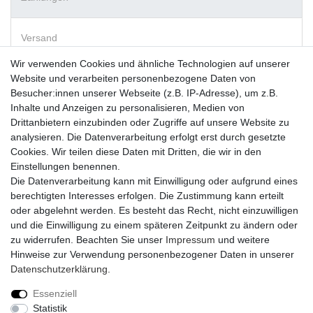
Versand
Wir verwenden Cookies und ähnliche Technologien auf unserer
Website und verarbeiten personenbezogene Daten von
Vorkasse
Besucher:innen unserer Webseite (z.B. IP-Adresse), um z.B.
PayPal
Inhalte und Anzeigen zu personalisieren, Medien von
Sofortüberweisung
Drittanbietern einzubinden oder Zugriffe auf unsere Website zu
Kreditkarte
analysieren. Die Datenverarbeitung erfolgt erst durch gesetzte
AmazonPay
Cookies. Wir teilen diese Daten mit Dritten, die wir in den
Bar bei Abholung
Einstellungen benennen.
Die Datenverarbeitung kann mit Einwilligung oder aufgrund eines
berechtigten Interesses erfolgen. Die Zustimmung kann erteilt
oder abgelehnt werden. Es besteht das Recht, nicht einzuwilligen
und die Einwilligung zu einem späteren Zeitpunkt zu ändern oder
zu widerrufen. Beachten Sie unser
Impressum
und weitere
Widerrufs­recht
Widerrufs­formular
Impressum
Hinweise zur Verwendung personenbezogener Daten in unserer
Daten­schutz­erklärung
.
Daten­schutz­erklärung
AGB
Kontakt
Essenziell
Statistik