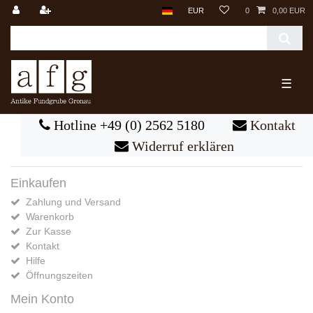
EUR
0
0,00 EUR
☰
Hotline +49 (0) 2562 5180
Kontakt
Widerruf erklären
Einkaufen
Zahlung und Versand
Warenkorb
Zur Kasse
Kontakt
Hilfe
Öffnungszeiten
Mein Konto