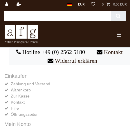
EUR
0
0,00 EUR
☰
Hotline +49 (0) 2562 5180
Kontakt
Widerruf erklären
Einkaufen
Zahlung und Versand
Warenkorb
Zur Kasse
Kontakt
Hilfe
Öffnungszeiten
Mein Konto