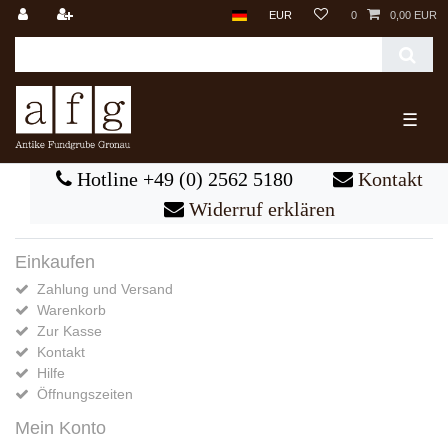
EUR
0
0,00 EUR
☰
Hotline +49 (0) 2562 5180
Kontakt
Widerruf erklären
Einkaufen
Zahlung und Versand
Warenkorb
Zur Kasse
Kontakt
Hilfe
Öffnungszeiten
Mein Konto