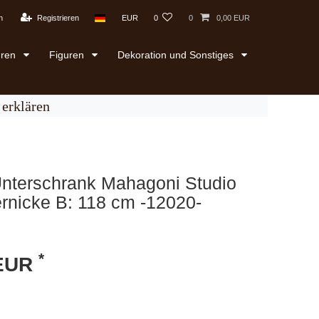
n
Registrieren
EUR
0
0
0,00 EUR
uren
Figuren
Dekoration und Sonstiges
erklären
Unterschrank Mahagoni Studio
rnicke B: 118 cm -12020-
*
 EUR