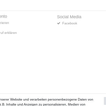
onto
Social Media
rieren
Facebook
uf erklären
Widerrufs­formular
Impressum
Daten­schutz­erklärung
A
unserer Website und verarbeiten personenbezogene Daten von
.B. Inhalte und Anzeigen zu personalisieren, Medien von