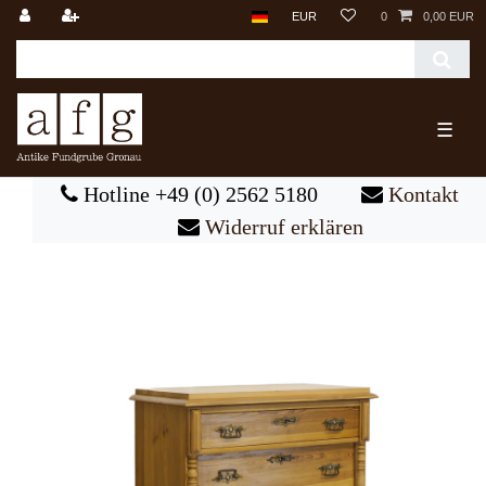
EUR
0
0,00 EUR
☰
Hotline +49 (0) 2562 5180
Kontakt
Widerruf erklären