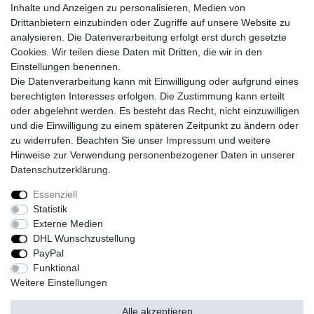
Inhalte und Anzeigen zu personalisieren, Medien von
Sofortüberweisung
Drittanbietern einzubinden oder Zugriffe auf unsere Website zu
Kreditkarte
analysieren. Die Datenverarbeitung erfolgt erst durch gesetzte
AmazonPay
Cookies. Wir teilen diese Daten mit Dritten, die wir in den
Bar bei Abholung
Einstellungen benennen.
Die Datenverarbeitung kann mit Einwilligung oder aufgrund eines
berechtigten Interesses erfolgen. Die Zustimmung kann erteilt
oder abgelehnt werden. Es besteht das Recht, nicht einzuwilligen
und die Einwilligung zu einem späteren Zeitpunkt zu ändern oder
zu widerrufen. Beachten Sie unser
Impressum
und weitere
Widerrufs­recht
Widerrufs­formular
Impressum
Hinweise zur Verwendung personenbezogener Daten in unserer
Daten­schutz­erklärung
.
Daten­schutz­erklärung
AGB
Kontakt
Essenziell
Statistik
Externe Medien
DHL Wunschzustellung
© Copyright 2026 | Alle Rechte vorbehalten.
PayPal
Funktional
Realisierung und Umsetzung by
e
Commerce-factory
Weitere Einstellungen
Alle akzeptieren