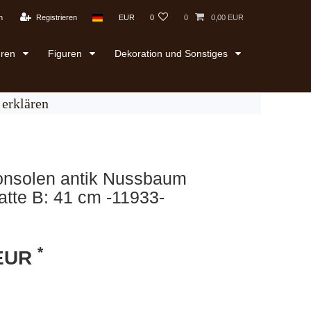
n
Registrieren
EUR
0
0
0,00 EUR
uren
Figuren
Dekoration und Sonstiges
erklären
onsolen antik Nussbaum
tte B: 41 cm -11933-
*
 EUR