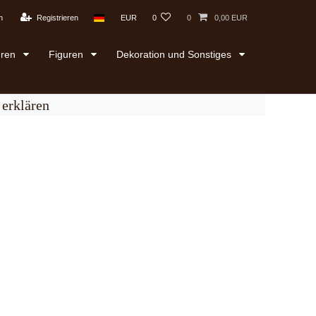
n
Registrieren
EUR
0
0
0,00 EUR
uren
Figuren
Dekoration und Sonstiges
erklären