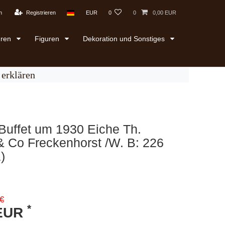
n
Registrieren
EUR
0
0
0,00 EUR
uren
Figuren
Dekoration und Sonstiges
erklären
Buffet um 1930 Eiche Th.
 Co Freckenhorst /W. B: 226
)
€
*
 EUR