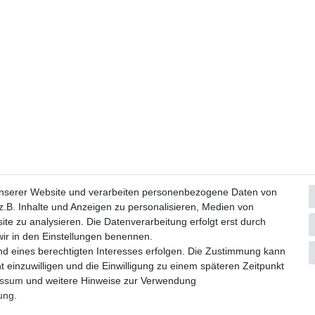
Widerrufs­formular
Impressum
Daten­schutz­erklärung
A
unserer Website und verarbeiten personenbezogene Daten von
.B. Inhalte und Anzeigen zu personalisieren, Medien von
ite zu analysieren. Die Datenverarbeitung erfolgt erst durch
© Copyright 2026 | Alle Rechte vorbehalten.
 wir in den Einstellungen benennen.
nd eines berechtigten Interesses erfolgen. Die Zustimmung kann
Realisierung und Umsetzung by
e
Commerce-factory
t einzuwilligen und die Einwilligung zu einem späteren Zeitpunkt
essum
und weitere Hinweise zur Verwendung
rung
.