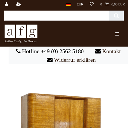
EUR
0
0,00 EUR
☰
Hotline +49 (0) 2562 5180
Kontakt
Widerruf erklären