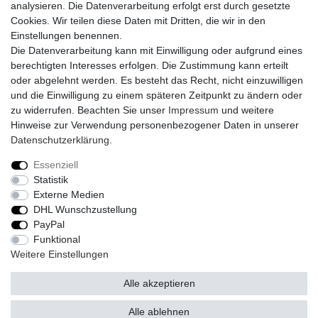
analysieren. Die Datenverarbeitung erfolgt erst durch gesetzte
AmazonPay
Cookies. Wir teilen diese Daten mit Dritten, die wir in den
Bar bei Abholung
Einstellungen benennen.
Die Datenverarbeitung kann mit Einwilligung oder aufgrund eines
berechtigten Interesses erfolgen. Die Zustimmung kann erteilt
oder abgelehnt werden. Es besteht das Recht, nicht einzuwilligen
und die Einwilligung zu einem späteren Zeitpunkt zu ändern oder
zu widerrufen. Beachten Sie unser
Impressum
und weitere
Widerrufs­recht
Widerrufs­formular
Impressum
Hinweise zur Verwendung personenbezogener Daten in unserer
Daten­schutz­erklärung
.
Daten­schutz­erklärung
AGB
Kontakt
Essenziell
Statistik
Externe Medien
DHL Wunschzustellung
© Copyright 2026 | Alle Rechte vorbehalten.
PayPal
Funktional
Realisierung und Umsetzung by
e
Commerce-factory
Weitere Einstellungen
Alle akzeptieren
Alle ablehnen