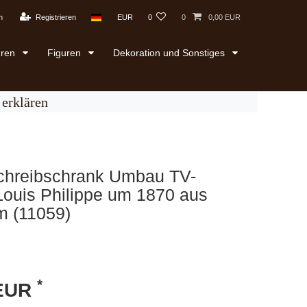
n
Registrieren
EUR
0
0
0,00 EUR
uren
Figuren
Dekoration und Sonstiges
erklären
Schreibschrank Umbau TV-
Louis Philippe um 1870 aus
 (11059)
*
 EUR