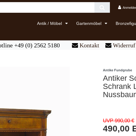
Anmelde
Antik / Möbel
Gartenmöbel
Bronzefig
tline +49 (0) 2562 5180
Kontakt
Widerruf 
Antike Fundgrube
Antiker 
Schrank 
Nussbaum
UVP 990,00 €
490,00