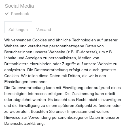
Social Media
Facebook
Zahlungen
Versand
Wir verwenden Cookies und ähnliche Technologien auf unserer
Website und verarbeiten personenbezogene Daten von
Vorkasse
Besucher:innen unserer Webseite (z.B. IP-Adresse), um z.B.
PayPal
Inhalte und Anzeigen zu personalisieren, Medien von
Sofortüberweisung
Drittanbietern einzubinden oder Zugriffe auf unsere Website zu
Kreditkarte
analysieren. Die Datenverarbeitung erfolgt erst durch gesetzte
AmazonPay
Cookies. Wir teilen diese Daten mit Dritten, die wir in den
Bar bei Abholung
Einstellungen benennen.
Die Datenverarbeitung kann mit Einwilligung oder aufgrund eines
berechtigten Interesses erfolgen. Die Zustimmung kann erteilt
oder abgelehnt werden. Es besteht das Recht, nicht einzuwilligen
und die Einwilligung zu einem späteren Zeitpunkt zu ändern oder
zu widerrufen. Beachten Sie unser
Impressum
und weitere
Widerrufs­recht
Widerrufs­formular
Impressum
Hinweise zur Verwendung personenbezogener Daten in unserer
Daten­schutz­erklärung
.