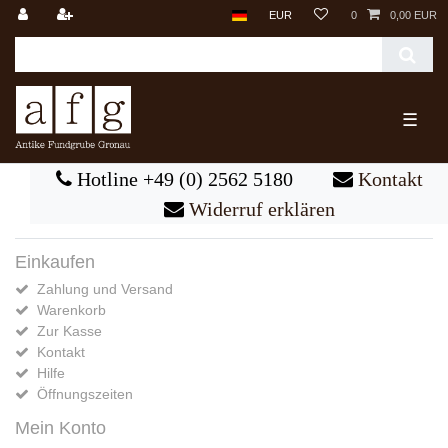
EUR
0
0,00 EUR
☰
Hotline +49 (0) 2562 5180
Kontakt
Widerruf erklären
Einkaufen
Zahlung und Versand
Warenkorb
Zur Kasse
Kontakt
Hilfe
Öffnungszeiten
Mein Konto